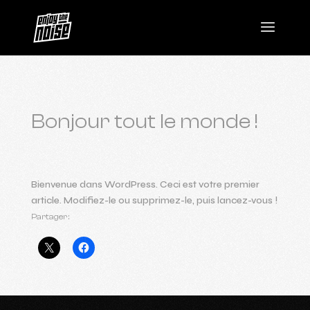
Bonjour tout le monde !
Bienvenue dans WordPress. Ceci est votre premier
article. Modifiez-le ou supprimez-le, puis lancez-vous !
Partager :