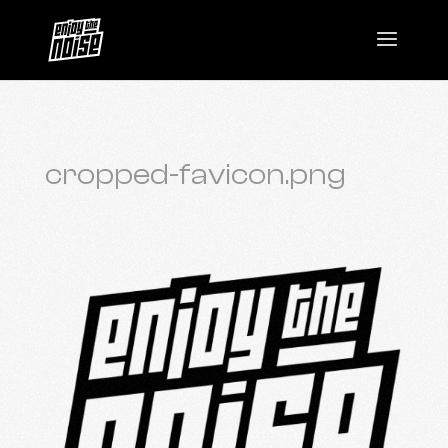
cropped-favicon.png