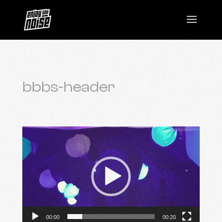
bbbs-header
Lecteur
vidéo
00:00
00:20