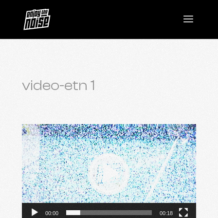
video-etn 1
Lecteur
vidéo
00:00
00:18